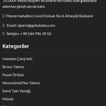
55,000+ mutlu müşteri ve yılların tecrübesi olan guhubaby
ailemize şimdi sen de katıl.
Plevne mahallesi Cevizli Sokak No 6 Altıeylül Balıkesir
Email: siparis@guhubaby.com
İletişim: +90 544 996 39 50
Kategoriler
Hastane Çıkış Seti
Bronz Takımı
Puset Örtüsü
Nevresim&Pike Takımı
İsimli Takı Yastığı
Müslin