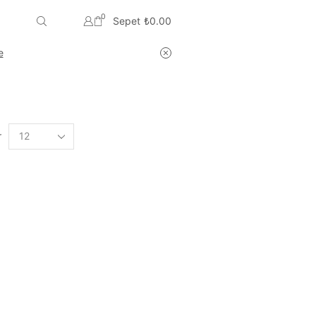
0
Sepet
₺
0.00
e
r