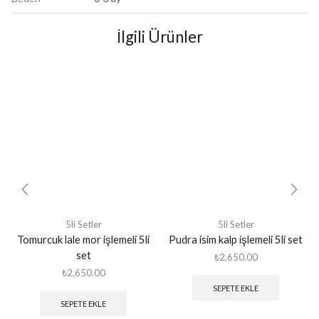
İlgili Ürünler
5li Setler
5li Setler
Tomurcuk lale mor işlemeli 5li
Pudra isim kalp işlemeli 5li set
set
₺
2,650.00
₺
2,650.00
SEPETE EKLE
SEPETE EKLE