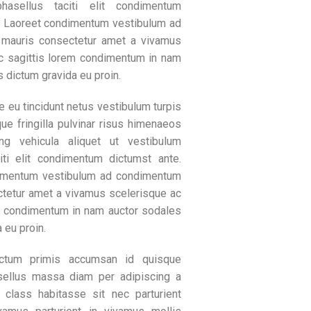
hasellus taciti elit condimentum
. Laoreet condimentum vestibulum ad
mauris consectetur amet a vivamus
c sagittis lorem condimentum in nam
 dictum gravida eu proin.
 eu tincidunt netus vestibulum turpis
ue fringilla pulvinar risus himenaeos
ng vehicula aliquet ut vestibulum
iti elit condimentum dictumst ante.
imentum vestibulum ad condimentum
tetur amet a vivamus scelerisque ac
m condimentum in nam auctor sodales
 eu proin.
ctum primis accumsan id quisque
asellus massa diam per adipiscing a
 class habitasse sit nec parturient