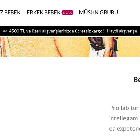
IZ BEBEK
ERKEK BEBEK
MÜSLİN GRUBU
SICAK
4500 TL ve üzeri alışverişlerinizde ücretsiz kargo!
Haydi alışverişe
m
B
Pro labitur
intellegam.
ea expeten