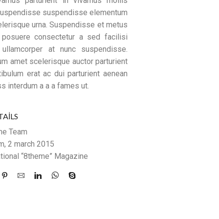
amus parturient in vivamus mollis
 suspendisse suspendisse elementum
lerisque urna. Suspendisse et metus
posuere consectetur a sed facilisi
 ullamcorper at nunc suspendisse.
um amet scelerisque auctor parturient
tibulum erat ac dui parturient aenean
ss interdum a a a fames ut.
TAILS
me Team
m, 2 march 2015
ational “8theme” Magazine