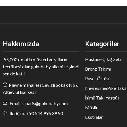
Hakkımızda
Kategoriler
Hastane Çıkış Seti
55,000+ mutlu müşteri ve yılların
tecrübesi olan guhubaby ailemize şimdi
Bronz Takımı
sen de katıl.
Puset Örtüsü
Plevne mahallesi Cevizli Sokak No 6
Nevresim&Pike Takı
Altıeylül Balıkesir
İsimli Takı Yastığı
Email: siparis@guhubaby.com
Müslin
İletişim: +90 544 996 39 50
Ekstralar