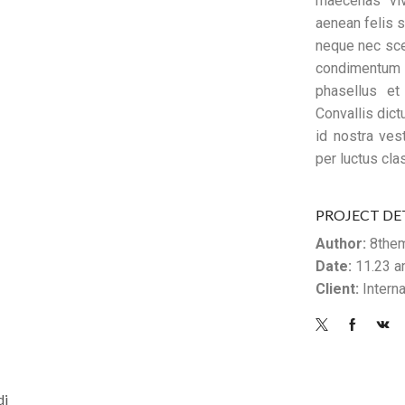
maecenas viv
aenean felis
neque nec sce
condimentum 
phasellus et
Convallis dict
id nostra ves
per luctus cla
PROJECT DE
Author:
8the
Date:
11.23 a
Client:
Intern
di