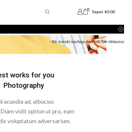
0
Sepet
₺
0.00
Bir önceki sayfaya dönmek için tıklayınız
est works for you
Photography
 iracundia ad, albucius
 Diam vidit option ut pro, eam
dis voluptatum adversarium.