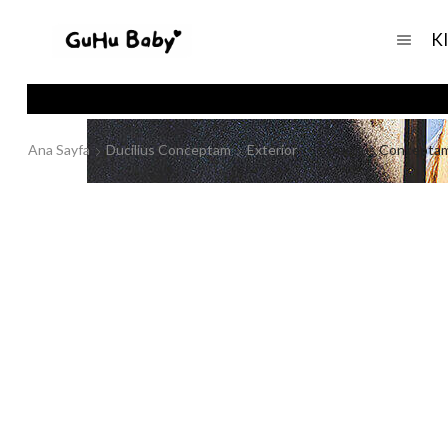
K
Ana Sayfa
Ducilius Conceptam
Exterior
Ducilius Concepta