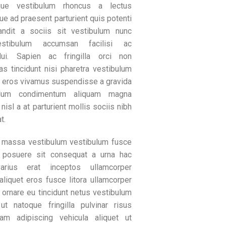
sque vestibulum rhoncus a lectus
e ad praesent parturient quis potenti
landit a sociis sit vestibulum nunc
estibulum accumsan facilisi ac
ui. Sapien ac fringilla orci non
as tincidunt nisi pharetra vestibulum
 eros vivamus suspendisse a gravida
ulum condimentum aliquam magna
 nisl a at parturient mollis sociis nibh
t.
 massa vestibulum vestibulum fusce
 posuere sit consequat a urna hac
arius erat inceptos ullamcorper
aliquet eros fusce litora ullamcorper
 ornare eu tincidunt netus vestibulum
ut natoque fringilla pulvinar risus
m adipiscing vehicula aliquet ut