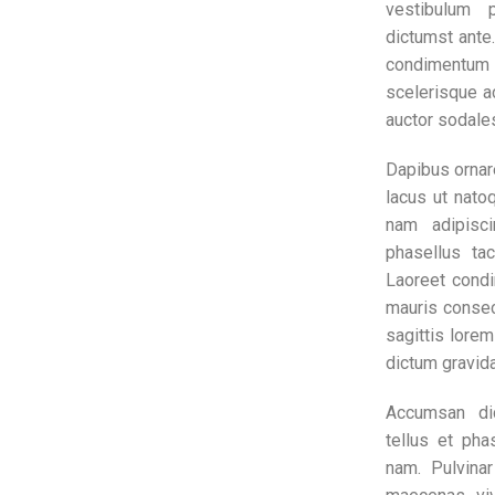
vestibulum p
dictumst ante
condimentum 
scelerisque a
auctor sodales
Dapibus ornare
lacus ut natoq
nam adipisci
phasellus tac
Laoreet cond
mauris consec
sagittis lore
dictum gravida
Accumsan di
tellus et ph
nam. Pulvinar