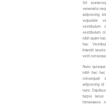
Sit sceleri
venenatis nequ
adipiscing b
vulputate v
vestibulum d
vestibulum cr
nibh quam hac
hac. Vestib
blandit iaculis
velit consequa
Nunc quisque
nibh hac hac
consequat v
adipiscing id 
nunc. Dapibus
turpis lacus 
himenaeos na