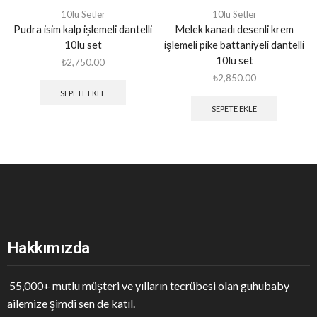
10lu Setler
10lu Setler
Pudra isim kalp işlemeli dantelli
Melek kanadı desenli krem
10lu set
işlemeli pike battaniyeli dantelli
10lu set
₺
2,750.00
₺
2,850.00
SEPETE EKLE
SEPETE EKLE
Hakkımızda
55,000+ mutlu müşteri ve yılların tecrübesi olan guhubaby
ailemize şimdi sen de katıl.