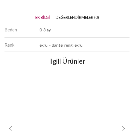
EK BILGI
DEĞERLENDIRMELER (0)
Beden
0-3 ay
Renk
ekru – dantel rengi ekru
İlgili Ürünler