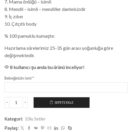
7. Mama önlüğü – isimli
8. Mendil – isimli – mendiller dantelsizdir
9. İç zıbın
10. Çıtçıtlı body
% 100 pamuklu kumaştır.
Hazırlama sürelerimiz 25-35 gün arası yoğunluğa göre
değişmektedir.
8 kullanıcı şu anda bu ürünü inceliyor!
Bebeğinizin ismi
*
SEPETE EKLE
Kategori:
10lu Setler
Paylaş: