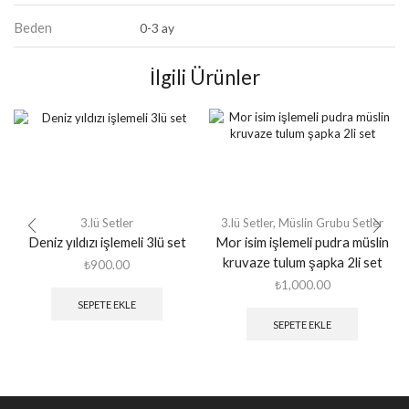
Beden
0-3 ay
İlgili Ürünler
3.lü Setler
3.lü Setler
,
Müslin Grubu Setler
Deniz yıldızı işlemeli 3lü set
Mor isim işlemeli pudra müslin
kruvaze tulum şapka 2li set
₺
900.00
₺
1,000.00
SEPETE EKLE
SEPETE EKLE