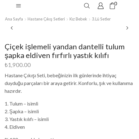
0
Ana Sayfa
Hastane Çıkış Setleri
Kız Bebek
3.lü Setler
Çiçek işlemeli yandan dantelli tulum
şapka eldiven fırfırlı yastık kılıfı
₺
1,900.00
Hastane Çıkışı Seti, bebeğinizin ilk günlerinde ihtiyaç
duyduğu parçaları bir araya getirir. Konforlu, şık ve kullanıma
hazırdır.
1. Tulum – isimli
2. Şapka – isimli
3. Yastık kılıfı – isimli
4. Eldiven