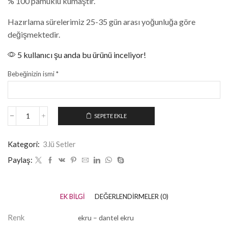
% 100 pamuklu kumaştır.
Hazırlama sürelerimiz 25-35 gün arası yoğunluğa göre
değişmektedir.
5 kullanıcı şu anda bu ürünü inceliyor!
Bebeğinizin ismi
*
SEPETE EKLE
Kategori:
3.lü Setler
Paylaş:
EK BILGI
DEĞERLENDIRMELER (0)
Renk
ekru – dantel ekru