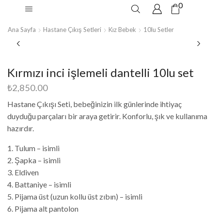
0
Ana Sayfa
Hastane Çıkış Setleri
Kız Bebek
10lu Setler
Kırmızı inci işlemeli dantelli 10lu set
₺
2,850.00
Hastane Çıkışı Seti, bebeğinizin ilk günlerinde ihtiyaç
duyduğu parçaları bir araya getirir. Konforlu, şık ve kullanıma
hazırdır.
1. Tulum – isimli
2. Şapka – isimli
3. Eldiven
4. Battaniye – isimli
5. Pijama üst (uzun kollu üst zıbın) – isimli
6. Pijama alt pantolon