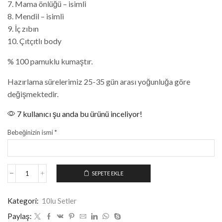
7. Mama önlüğü – isimli
8. Mendil – isimli
9. İç zıbın
10. Çıtçıtlı body
% 100 pamuklu kumaştır.
Hazırlama sürelerimiz 25-35 gün arası yoğunluğa göre
değişmektedir.
7 kullanıcı şu anda bu ürünü inceliyor!
Bebeğinizin ismi
*
SEPETE EKLE
Kategori:
10lu Setler
Paylaş: