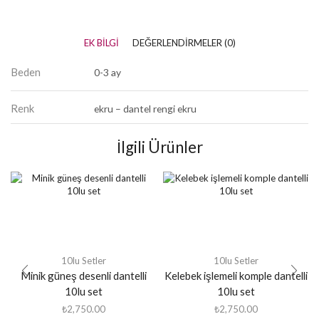
EK BILGI
DEĞERLENDIRMELER (0)
Beden
0-3 ay
Renk
ekru – dantel rengi ekru
İlgili Ürünler
10lu Setler
10lu Setler
Minik güneş desenli dantelli
Kelebek işlemeli komple dantelli
10lu set
10lu set
₺
2,750.00
₺
2,750.00