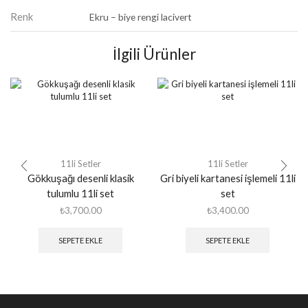
Renk
Ekru – biye rengi lacivert
İlgili Ürünler
11li Setler
11li Setler
Gökkuşağı desenli klasik
Gri biyeli kartanesi işlemeli 11li
tulumlu 11li set
set
₺
3,700.00
₺
3,400.00
SEPETE EKLE
SEPETE EKLE