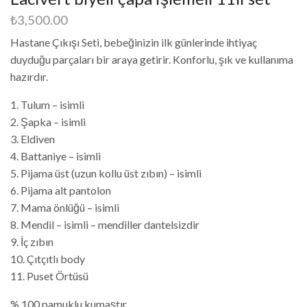
₺
3,500.00
Hastane Çıkışı Seti, bebeğinizin ilk günlerinde ihtiyaç
duyduğu parçaları bir araya getirir. Konforlu, şık ve kullanıma
hazırdır.
1. Tulum – isimli
2. Şapka – isimli
3. Eldiven
4. Battaniye – isimli
5. Pijama üst (uzun kollu üst zıbın) – isimli
6. Pijama alt pantolon
7. Mama önlüğü – isimli
8. Mendil – isimli – mendiller dantelsizdir
9. İç zıbın
10. Çıtçıtlı body
11. Puset Örtüsü
% 100 pamuklu kumaştır.