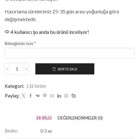
Hazırlama sürelerimiz 25-35 gün arası yoğunluğa göre
değişmektedir.
4 kullanıcı şu anda bu ürünü inceliyor!
Bebeğinizin ismi
*
SEPETE EKLE
Kategori:
11li Setler
Paylaş:
EK BILGI
DEĞERLENDIRMELER (0)
Beden
0-3 ay