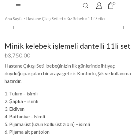
0
Ana Sayfa
Hastane Çıkış Setleri
Kız Bebek
11li Setler
Minik kelebek işlemeli dantelli 11li set
₺
3,750.00
Hastane Çıkışı Seti, bebeğinizin ilk günlerinde ihtiyaç
duyduğu parçaları bir araya getirir. Konforlu, şık ve kullanıma
hazırdır.
1. Tulum – isimli
2. Şapka – isimli
3. Eldiven
4. Battaniye – isimli
5. Pijama üst (uzun kollu üst zıbın) – isimli
6. Pijama alt pantolon