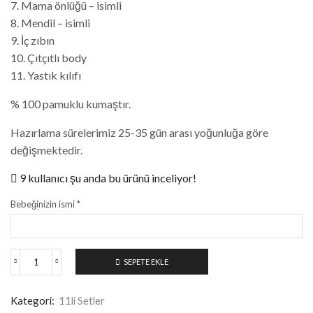
7. Mama önlüğü – isimli
8. Mendil – isimli
9. İç zıbın
10. Çıtçıtlı body
11. Yastık kılıfı
% 100 pamuklu kumaştır.
Hazırlama sürelerimiz 25-35 gün arası yoğunluğa göre
değişmektedir.
9 kullanıcı şu anda bu ürünü inceliyor!
Bebeğinizin ismi
*
SEPETE EKLE
Kategori:
11li Setler