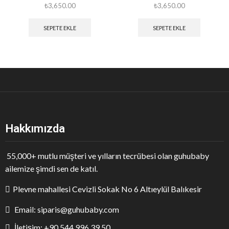
₺
3,650.00
₺
3,650.00
SEPETE EKLE
SEPETE EKLE
Hakkımızda
55,000+ mutlu müşteri ve yılların tecrübesi olan guhubaby
ailemize şimdi sen de katıl.
Plevne mahallesi Cevizli Sokak No 6 Altıeylül Balıkesir
Email: siparis@guhubaby.com
İletişim: +90 544 996 39 50