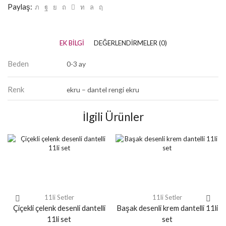
Paylaş:
EK BILGI
DEĞERLENDIRMELER (0)
Beden
0-3 ay
Renk
ekru – dantel rengi ekru
İlgili Ürünler
11li Setler
11li Setler
Çiçekli çelenk desenli dantelli
Başak desenli krem dantelli 11li
11li set
set