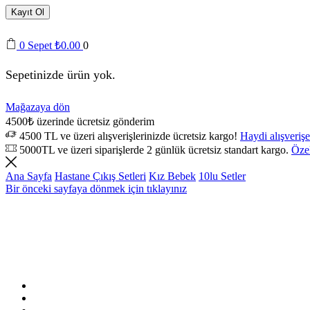
Kayıt Ol
0
Sepet
₺
0.00
0
Sepetinizde ürün yok.
Mağazaya dön
4500₺ üzerinde ücretsiz gönderim
4500 TL ve üzeri alışverişlerinizde ücretsiz kargo!
Haydi alışverişe
5000TL ve üzeri siparişlerde 2 günlük ücretsiz standart kargo.
Özel
Ana Sayfa
Hastane Çıkış Setleri
Kız Bebek
10lu Setler
Bir önceki sayfaya dönmek için tıklayınız