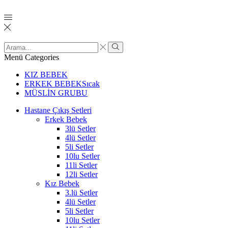
Menü
Categories
KIZ BEBEK
ERKEK BEBEK
Sıcak
MÜSLİN GRUBU
Hastane Çıkış Setleri
Erkek Bebek
3lü Setler
4lü Setler
5li Setler
10lu Setler
11li Setler
12li Setler
Kız Bebek
3.lü Setler
4lü Setler
5li Setler
10lu Setler