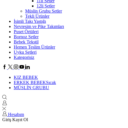
11li Setler
12li Setler
Müslin Grubu Setler
Tekli Ürünler
İsimli Takı Yastığı
Nevresim ve Pike Takımları
Puset Örtüleri
Bornoz Setler
Bebek Tekstil
Hemen Teslim Ürünler
Uyku Setleri
Kategorisiz
KIZ BEBEK
ERKEK BEBEK
Sıcak
MÜSLİN GRUBU
Hesabım
Giriş
Kayıt Ol