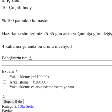
9. İç zıbın
10. Çıtçıtlı body
% 100 pamuklu kumaştır.
Hazırlama sürelerimiz 25-35 gün arası yoğunluğa göre değiş
4 kullanıcı şu anda bu ürünü inceliyor!
Bebeğinizin ismi
*
Extralar
*
Yaka ekleme
(+₺100.00)
Arka işleme
(+₺200.00)
Yaka ekleme ve arka işleme istemiyorum
Sepete Ekle
Kategori:
10lu Setler
Paylaş: