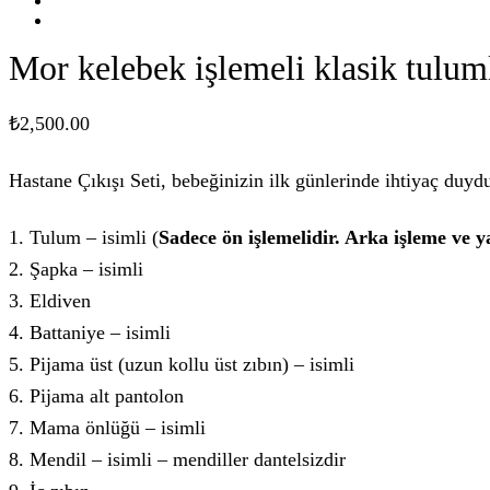
Mor kelebek işlemeli klasik tulum
₺
2,500.00
Hastane Çıkışı Seti, bebeğinizin ilk günlerinde ihtiyaç duydu
1. Tulum – isimli (
Sadece ön işlemelidir. Arka işleme ve 
2. Şapka – isimli
3. Eldiven
4. Battaniye – isimli
5. Pijama üst (uzun kollu üst zıbın) – isimli
6. Pijama alt pantolon
7. Mama önlüğü – isimli
8. Mendil – isimli – mendiller dantelsizdir