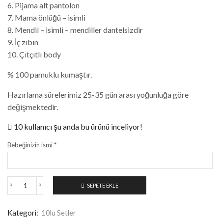
6. Pijama alt pantolon
7. Mama önlüğü – isimli
8. Mendil – isimli – mendiller dantelsizdir
9. İç zıbın
10. Çıtçıtlı body
% 100 pamuklu kumaştır.
Hazırlama sürelerimiz 25-35 gün arası yoğunluğa göre
değişmektedir.
10 kullanıcı şu anda bu ürünü inceliyor!
Bebeğinizin ismi
*
SEPETE EKLE
Kategori:
10lu Setler