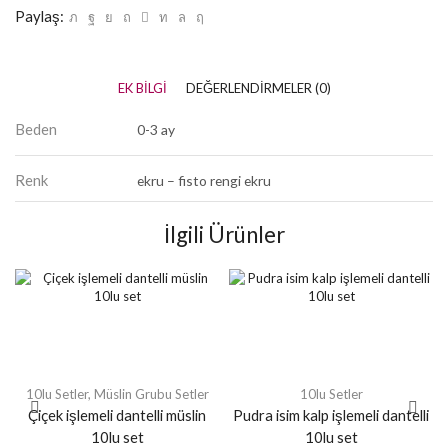
Paylaş:
EK BILGI
DEĞERLENDIRMELER (0)
Beden
0-3 ay
Renk
ekru – fisto rengi ekru
İlgili Ürünler
10lu Setler
,
Müslin Grubu Setler
10lu Setler
Çiçek işlemeli dantelli müslin
Pudra isim kalp işlemeli dantelli
10lu set
10lu set