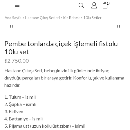
0
Ana Sayfa
Hastane Çıkış Setleri
Kız Bebek
10lu Setler
Pembe tonlarda çiçek işlemeli fistolu
10lu set
₺
2,750.00
Hastane Çıkışı Seti, bebeğinizin ilk günlerinde ihtiyaç
duyduğu parçaları bir araya getirir. Konforlu, şık ve kullanıma
hazırdır.
1. Tulum – isimli
2. Şapka – isimli
3. Eldiven
4. Battaniye – isimli
5. Pijama üst (uzun kollu üst zıbın) – isimli