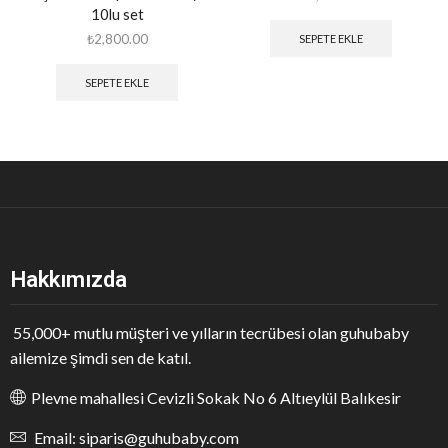
10lu set
₺
2,800.00
SEPETE EKLE
SEPETE EKLE
Hakkımızda
55,000+ mutlu müşteri ve yılların tecrübesi olan guhubaby
ailemize şimdi sen de katıl.
Plevne mahallesi Cevizli Sokak No 6 Altıeylül Balıkesir
Email: siparis@guhubaby.com