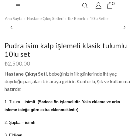
0
Ana Sayfa
Hastane Çıkış Setleri
Kız Bebek
10lu Setler
Pudra isim kalp işlemeli klasik tulumlu
10lu set
₺
2,500.00
Hastane Çıkışı Seti
, bebeğinizin ilk günlerinde ihtiyaç
duyduğu parçaları bir araya getirir. Konforlu, şık ve kullanıma
hazırdır.
1. Tulum –
isimli (Sadece ön işlemelidir. Yaka ekleme ve arka
işleme isteğe göre extra eklenmektedir)
2. Şapka –
isimli
3. Eldiven