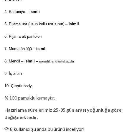
4. Battaniye –
isimli
5. Pijama üst (uzun kollu üst zıbın) –
isimli
6. Pijama alt pantolon
7. Mama önlüğü –
isimli
8. Mendil –
isimli –
mendiller dantelsizdir
9. İç zıbın
10. Çıtçıtlı body
% 100 pamuklu kumaştır.
Hazırlama sürelerimiz 25-35 gün arası yoğunluğa göre
değişmektedir.
8 kullanıcı şu anda bu ürünü inceliyor!