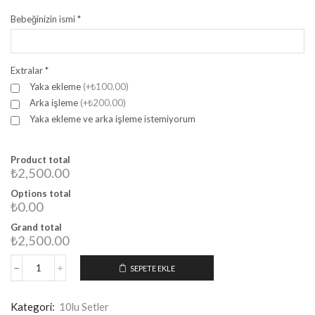
Bebeğinizin ismi
*
Extralar
*
Yaka ekleme
(+₺100.00)
Arka işleme
(+₺200.00)
Yaka ekleme ve arka işleme istemiyorum
Product total
₺2,500.00
Options total
₺0.00
Grand total
₺2,500.00
SEPETE EKLE
Kategori:
10lu Setler