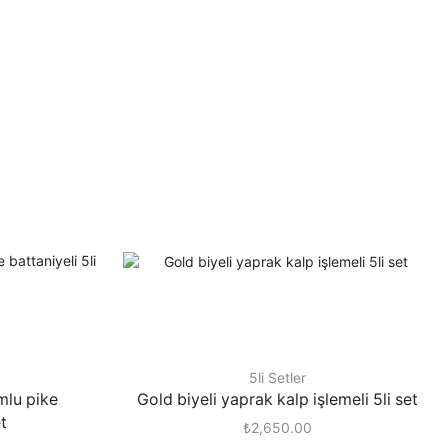
5li Setler
umlu pike
Gold biyeli yaprak kalp işlemeli 5li set
et
₺
2,650.00