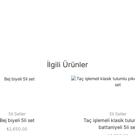
İlgili Ürünler
5li Setler
5li Setler
Bej biyeli 5li set
Taç işlemeli klasik tul
battaniyeli 5li s
₺
2,650.00