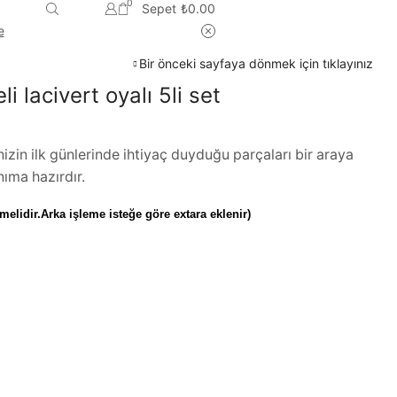
0
Sepet
₺
0.00
e
Bir önceki sayfaya dönmek için tıklayınız
i lacivert oyalı 5li set
nizin ilk günlerinde ihtiyaç duyduğu parçaları bir araya
anıma hazırdır.
elidir.Arka işleme isteğe göre extara eklenir)