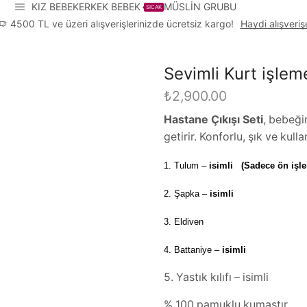
KIZ BEBEK
ERKEK BEBEK
MÜSLİN GRUBU
SICAK
4500 TL ve üzeri alışverişlerinizde ücretsiz kargo!
Haydi alışveriş
Sevimli Kurt işlemel
₺
2,900.00
Hastane Çıkışı Seti
, bebeği
getirir. Konforlu, şık ve kull
1. Tulum –
isimli (Sadece ön işlem
2. Şapka –
isimli
3. Eldiven
4. Battaniye –
isimli
5. Yastık kılıfı – isimli
% 100 pamuklu kumaştır.