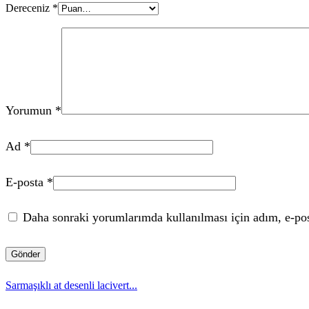
Dereceniz
*
Yorumun
*
Ad
*
E-posta
*
Daha sonraki yorumlarımda kullanılması için adım, e-post
Sarmaşıklı at desenli lacivert...