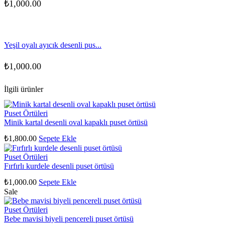
₺
1,000.00
Yeşil oyalı ayıcık desenli pus...
₺
1,000.00
İlgili ürünler
Puset Örtüleri
Minik kartal desenli oval kapaklı puset örtüsü
₺
1,800.00
Sepete Ekle
Puset Örtüleri
Fırfırlı kurdele desenli puset örtüsü
₺
1,000.00
Sepete Ekle
Sale
Puset Örtüleri
Bebe mavisi biyeli pencereli puset örtüsü