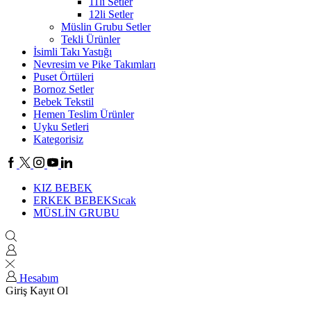
11li Setler
12li Setler
Müslin Grubu Setler
Tekli Ürünler
İsimli Takı Yastığı
Nevresim ve Pike Takımları
Puset Örtüleri
Bornoz Setler
Bebek Tekstil
Hemen Teslim Ürünler
Uyku Setleri
Kategorisiz
KIZ BEBEK
ERKEK BEBEK
Sıcak
MÜSLİN GRUBU
Hesabım
Giriş
Kayıt Ol