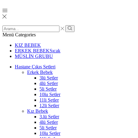
Menü
Categories
KIZ BEBEK
ERKEK BEBEK
Sıcak
MÜSLİN GRUBU
Hastane Çıkış Setleri
Erkek Bebek
3lü Setler
4lü Setler
5li Setler
10lu Setler
11li Setler
12li Setler
Kız Bebek
3.lü Setler
4lü Setler
5li Setler
10lu Setler