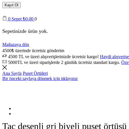
Kayıt Ol
0
Sepet
₺
0.00
0
Sepetinizde ürün yok.
Mağazaya dön
4500₺ üzerinde ücretsiz gönderim
4500 TL ve üzeri alışverişlerinizde ücretsiz kargo!
Haydi alışverişe
5000TL ve üzeri siparişlerde 2 günlük ücretsiz standart kargo.
Özel
Ana Sayfa
Puset Örtüleri
Bir önceki sayfaya dönmek için tıklayınız
Taç desenli gri biyeli puset örtüsü