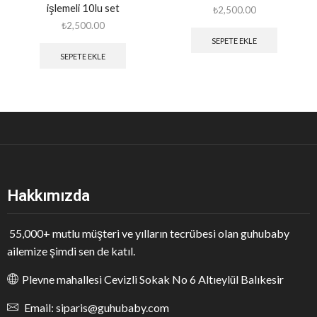
işlemeli 10lu set
₺
2,500.00
₺
2,500.00
SEPETE EKLE
SEPETE EKLE
Hakkımızda
55,000+ mutlu müşteri ve yılların tecrübesi olan guhubaby
ailemize şimdi sen de katıl.
Plevne mahallesi Cevizli Sokak No 6 Altıeylül Balıkesir
Email: siparis@guhubaby.com