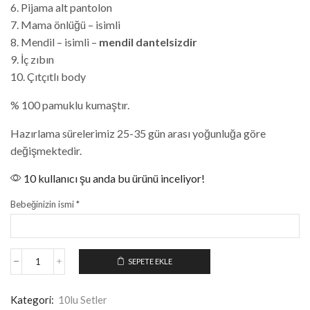
6. Pijama alt pantolon
7. Mama önlüğü – isimli
8. Mendil – isimli –
mendil dantelsizdir
9. İç zıbın
10. Çıtçıtlı body
% 100 pamuklu kumaştır.
Hazırlama sürelerimiz 25-35 gün arası yoğunluğa göre
değişmektedir.
10 kullanıcı şu anda bu ürünü inceliyor!
Bebeğinizin ismi
*
SEPETE EKLE
Kategori:
10lu Setler