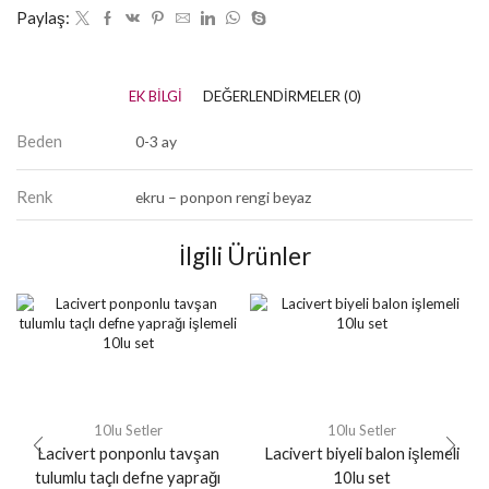
Paylaş:
EK BILGI
DEĞERLENDIRMELER (0)
Beden
0-3 ay
Renk
ekru – ponpon rengi beyaz
İlgili Ürünler
10lu Setler
10lu Setler
Lacivert ponponlu tavşan
Lacivert biyeli balon işlemeli
tulumlu taçlı defne yaprağı
10lu set