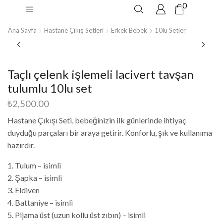
0
Ana Sayfa
Hastane Çıkış Setleri
Erkek Bebek
10lu Setler
Taçlı çelenk işlemeli lacivert tavşan
tulumlu 10lu set
₺
2,500.00
Hastane Çıkışı Seti, bebeğinizin ilk günlerinde ihtiyaç
duyduğu parçaları bir araya getirir. Konforlu, şık ve kullanıma
hazırdır.
1. Tulum – isimli
2. Şapka – isimli
3. Eldiven
4. Battaniye – isimli
5. Pijama üst (uzun kollu üst zıbın) – isimli