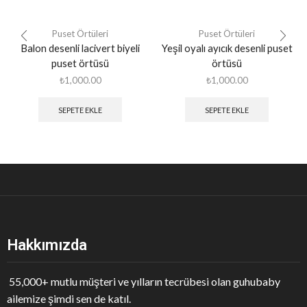
Puset Örtüleri
Puset Örtüleri
Balon desenli lacivert biyeli
Yeşil oyalı ayıcık desenli puset
puset örtüsü
örtüsü
₺
1,000.00
₺
1,000.00
SEPETE EKLE
SEPETE EKLE
Hakkımızda
55,000+ mutlu müşteri ve yılların tecrübesi olan guhubaby
ailemize şimdi sen de katıl.