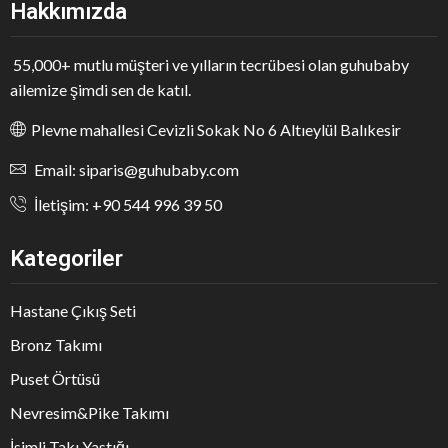
Hakkımızda
55,000+ mutlu müşteri ve yılların tecrübesi olan guhubaby
ailemize şimdi sen de katıl.
Plevne mahallesi Cevizli Sokak No 6 Altıeylül Balıkesir
Email: siparis@guhubaby.com
İletişim: +90 544 996 39 50
Kategoriler
Hastane Çıkış Seti
Bronz Takımı
Puset Örtüsü
Nevresim&Pike Takımı
İsimli Takı Yastığı