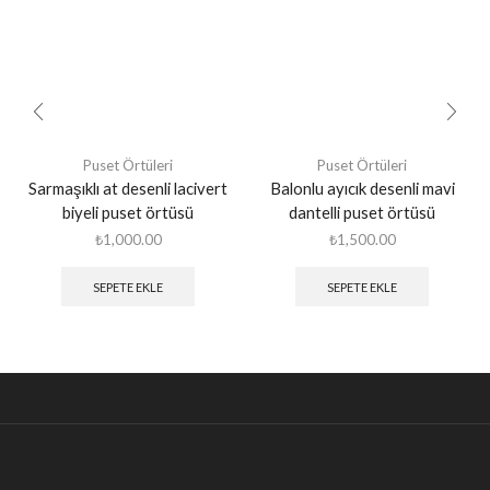
Puset Örtüleri
Puset Örtüleri
Sarmaşıklı at desenli lacivert
Balonlu ayıcık desenli mavi
biyeli puset örtüsü
dantelli puset örtüsü
₺
1,000.00
₺
1,500.00
SEPETE EKLE
SEPETE EKLE