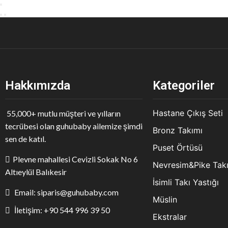
Hakkımızda
Kategoriler
Hastane Çıkış Seti
55,000+ mutlu müşteri ve yılların
tecrübesi olan guhubaby ailemize şimdi
Bronz Takımı
sen de katıl.
Puset Örtüsü
Plevne mahallesi Cevizli Sokak No 6
Nevresim&Pike Tak
Altıeylül Balıkesir
İsimli Takı Yastığı
Email: siparis@guhubaby.com
Müslin
İletişim: +90 544 996 39 50
Ekstralar