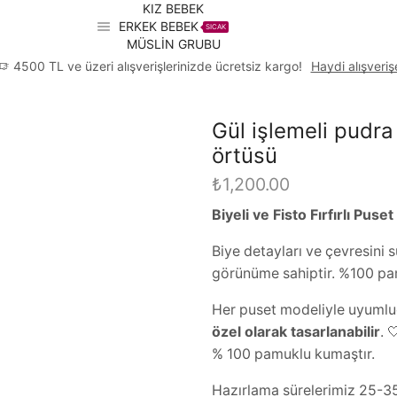
KIZ BEBEK
ERKEK BEBEK
SICAK
MÜSLİN GRUBU
4500 TL ve üzeri alışverişlerinizde ücretsiz kargo!
Haydi alışveriş
Gül işlemeli pudra 
örtüsü
₺
1,200.00
Biyeli ve Fisto Fırfırlı Puse
Biye detayları ve çevresini sü
görünüme sahiptir. %100 pa
Her puset modeliyle uyumlu
özel olarak tasarlanabilir
. 
% 100 pamuklu kumaştır.
Hazırlama sürelerimiz 25-35