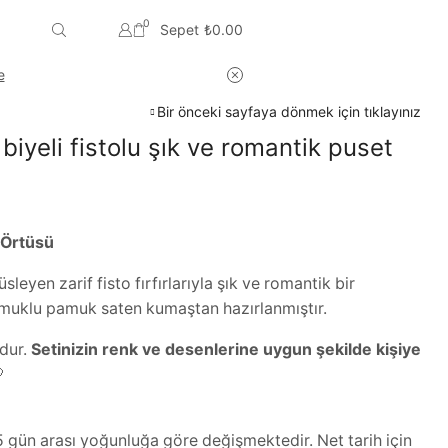
0
Sepet
₺
0.00
e
Bir önceki sayfaya dönmek için tıklayınız
biyeli fistolu şık ve romantik puset
t Örtüsü
sleyen zarif fisto fırfırlarıyla şık ve romantik bir
muklu pamuk saten kumaştan hazırlanmıştır.
dur.
Setinizin renk ve desenlerine uygun şekilde kişiye

 gün arası yoğunluğa göre değişmektedir. Net tarih için