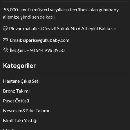
55,000+ mutlu müşteri ve yılların tecrübesi olan guhubaby
ailemize şimdi sen de katıl.
Plevne mahallesi Cevizli Sokak No 6 Altıeylül Balıkesir
Email: siparis@guhubaby.com
İletişim: +90 544 996 39 50
Kategoriler
Hastane Çıkış Seti
Bronz Takımı
Puset Örtüsü
Nevresim&Pike Takımı
İsimli Takı Yastığı