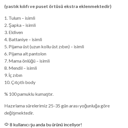
(yastık kılıfı ve puset örtüsü ekstra eklenmektedir)
1. Tulum – isimli
2. Şapka – isimli
3. Eldiven
4. Battaniye – isimli
5. Pijama üst (uzun kollu üst zıbın) – isimli
6. Pijama alt pantolon
7. Mama önlüğü – isimli
8. Mendil – isimli
9. İç zıbın
10. Çıtçıtlı body
% 100 pamuklu kumaştır.
Hazırlama sürelerimiz 25-35 gün arası yoğunluğa göre
değişmektedir.
8 kullanıcı şu anda bu ürünü inceliyor!