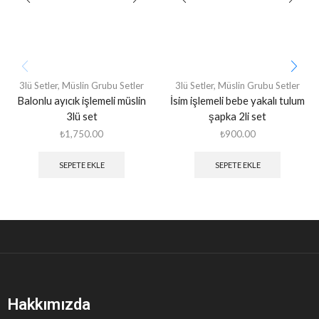
3lü Setler
,
Müslin Grubu Setler
3lü Setler
,
Müslin Grubu Setler
Balonlu ayıcık işlemeli müslin
İsim işlemeli bebe yakalı tulum
3lü set
şapka 2li set
₺
1,750.00
₺
900.00
SEPETE EKLE
SEPETE EKLE
Hakkımızda