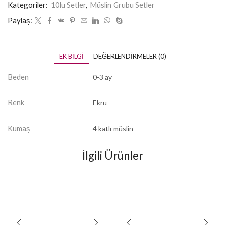
Kategoriler:
10lu Setler
,
Müslin Grubu Setler
Paylaş:
EK BILGI
DEĞERLENDIRMELER (0)
Beden
0-3 ay
Renk
Ekru
Kumaş
4 katlı müslin
İlgili Ürünler