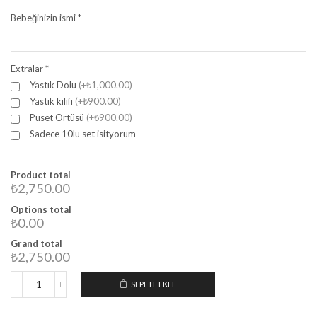
Bebeğinizin ismi
*
Extralar
*
Yastık Dolu
(+₺1,000.00)
Yastık kılıfı
(+₺900.00)
Puset Örtüsü
(+₺900.00)
Sadece 10lu set isityorum
Product total
₺2,750.00
Options total
₺0.00
Grand total
₺2,750.00
SEPETE EKLE