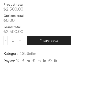
Product total
₺2,500.00
Options total
₺0.00
Grand total
₺2,500.00
SEPETE EKLE
Kategori:
10lu Setler
Paylaş: