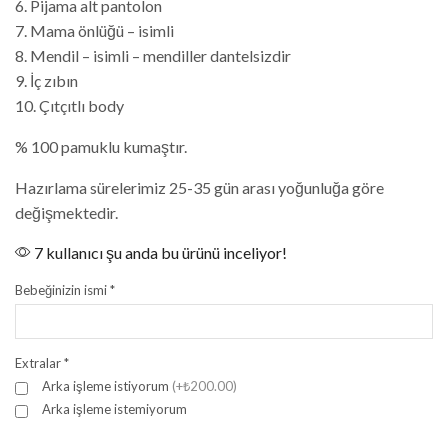
6. Pijama alt pantolon
7. Mama önlüğü – isimli
8. Mendil – isimli – mendiller dantelsizdir
9. İç zıbın
10. Çıtçıtlı body
% 100 pamuklu kumaştır.
Hazırlama sürelerimiz 25-35 gün arası yoğunluğa göre
değişmektedir.
7 kullanıcı şu anda bu ürünü inceliyor!
Bebeğinizin ismi
*
Extralar
*
Arka işleme istiyorum
(+₺200.00)
Arka işleme istemiyorum