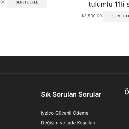
.00
tulumlu 11li 
SEPETE EKLE
₺
3,500.00
SEPETE E
Ö
Sık Sorulan Sorular
Iyzico Güvenli Ödeme
Değişim ve İade Koşulları