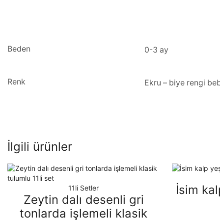
Beden
0-3 ay
Renk
Ekru – biye rengi be
İlgili ürünler
İsim kal
11li Setler
Zeytin dalı desenli gri
tonlarda işlemeli klasik