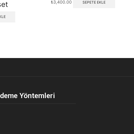
₺
3,400.00
set
SEPETE EKLE
KLE
deme Yöntemleri