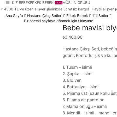
KIZ BEBEK
ERKEK BEBEK
MÜSLİN GRUBU
SICAK
4500 TL ve üzeri alışverişlerinizde ücretsiz kargo!
Haydi alışveriş
Ana Sayfa
Hastane Çıkış Setleri
Erkek Bebek
11li Setler
Bir önceki sayfaya dönmek için tıklayınız
Bebe mavisi biyel
₺
3,400.00
Hastane Çıkışı Seti, bebeğin
getirir. Konforlu, şık ve kull
1. Tulum – isimli
2. Şapka – isimli
3. Eldiven
4. Battaniye – isimli
5. Pijama üst (uzun kollu üst 
6. Pijama alt pantolon
7. Mama önlüğü – isimli
8. Mendil – isimli – mendiller