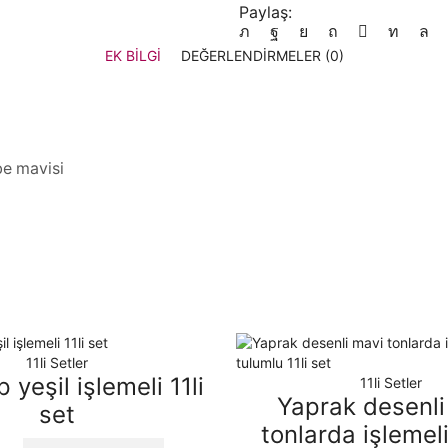
Paylaş:
EK BILGI
DEĞERLENDIRMELER (0)
be mavisi
11li Setler
p yeşil işlemeli 11li
11li Setler
Yaprak desenli
set
tonlarda işlemeli