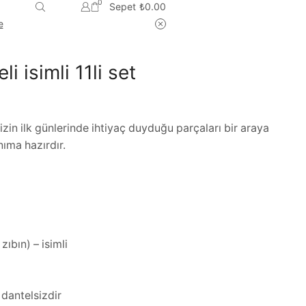
0
Sepet
₺
0.00
e
i isimli 11li set
izin ilk günlerinde ihtiyaç duyduğu parçaları bir araya
anıma hazırdır.
zıbın) – isimli
 dantelsizdir