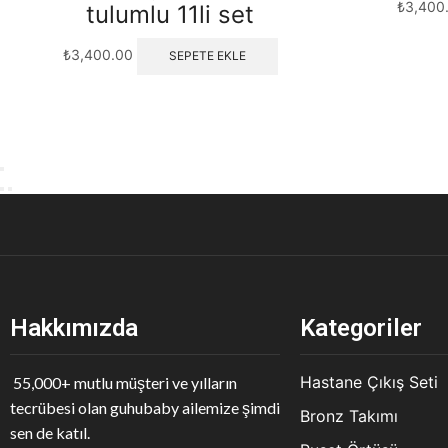
₺
3,400
tulumlu 11li set
₺
3,400.00
SEPETE EKLE
Hakkımızda
Kategoriler
Hastane Çıkış Seti
55,000+ mutlu müşteri ve yılların
tecrübesi olan guhubaby ailemize şimdi
Bronz Takımı
sen de katıl.