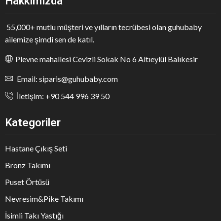
Hakkımızda
55,000+ mutlu müşteri ve yılların tecrübesi olan guhubaby
ailemize şimdi sen de katıl.
Plevne mahallesi Cevizli Sokak No 6 Altıeylül Balıkesir
Email: siparis@guhubaby.com
İletişim: +90 544 996 39 50
Kategoriler
Hastane Çıkış Seti
Bronz Takımı
Puset Örtüsü
Nevresim&Pike Takımı
İsimli Takı Yastığı