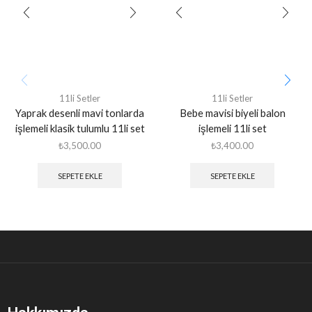
11li Setler
11li Setler
Yaprak desenli mavi tonlarda
Bebe mavisi biyeli balon
işlemeli klasik tulumlu 11li set
işlemeli 11li set
₺
3,500.00
₺
3,400.00
SEPETE EKLE
SEPETE EKLE