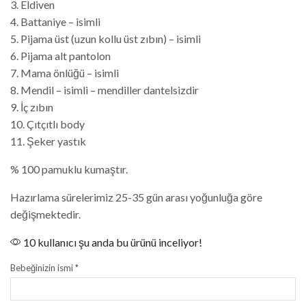
3. Eldiven
4. Battaniye – isimli
5. Pijama üst (uzun kollu üst zıbın) – isimli
6. Pijama alt pantolon
7. Mama önlüğü – isimli
8. Mendil – isimli – mendiller dantelsizdir
9. İç zıbın
10. Çıtçıtlı body
11. Şeker yastık
% 100 pamuklu kumaştır.
Hazırlama sürelerimiz 25-35 gün arası yoğunluğa göre
değişmektedir.
10 kullanıcı şu anda bu ürünü inceliyor!
Bebeğinizin ismi
*