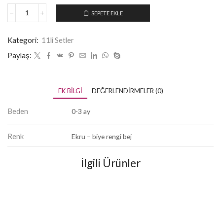
SEPETE EKLE
Kategori:
11li Setler
Paylaş:
EK BILGI
DEĞERLENDIRMELER (0)
Beden
0-3 ay
Renk
Ekru – biye rengi bej
İlgili Ürünler