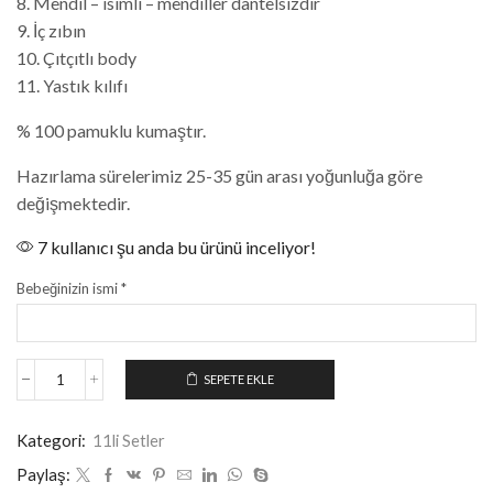
8. Mendil – isimli – mendiller dantelsizdir
9. İç zıbın
10. Çıtçıtlı body
11. Yastık kılıfı
% 100 pamuklu kumaştır.
Hazırlama sürelerimiz 25-35 gün arası yoğunluğa göre
değişmektedir.
7 kullanıcı şu anda bu ürünü inceliyor!
Bebeğinizin ismi
*
SEPETE EKLE
Kategori:
11li Setler
Paylaş: