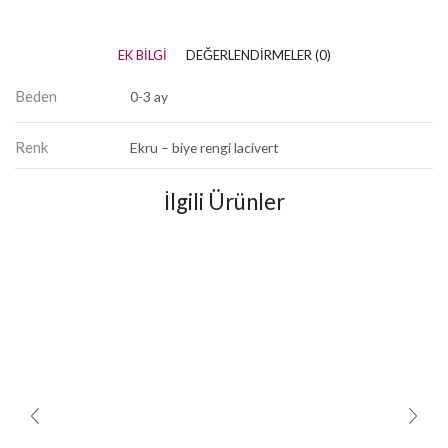
EK BILGI
DEĞERLENDIRMELER (0)
Beden
0-3 ay
Renk
Ekru – biye rengi lacivert
İlgili Ürünler