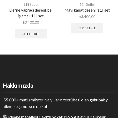
11li Setler
11li Setler
Defne yaprağı desenli bej
Mavi kanat desenli 11li set
işlemeli 11li set
₺
3,400.00
₺
3,400.00
SEPETE EKLE
SEPETE EKLE
Hakkımızda
55,000+ mutlu müşteri ve yılların tecrübesi olan guhubaby
ailemize şimdi sen de katıl.
Plevne mahallesi Cevizli Sokak No 6 Altıeylül Balıkesir