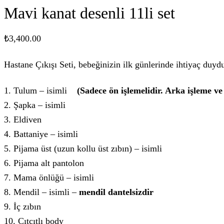
Mavi kanat desenli 11li set
₺
3,400.00
Hastane Çıkışı Seti, bebeğinizin ilk günlerinde ihtiyaç duydu
1. Tulum – isimli
(Sadece ön işlemelidir. Arka işleme v
2. Şapka – isimli
3. Eldiven
4. Battaniye – isimli
5. Pijama üst (uzun kollu üst zıbın) – isimli
6. Pijama alt pantolon
7. Mama önlüğü – isimli
8. Mendil – isimli –
mendil dantelsizdir
9. İç zıbın
10. Çıtçıtlı body