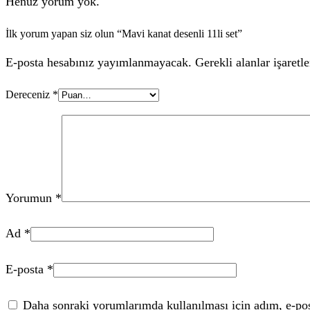
Henüz yorum yok.
İlk yorum yapan siz olun “Mavi kanat desenli 11li set”
E-posta hesabınız yayımlanmayacak. Gerekli alanlar işaretle
Dereceniz
*
Yorumun
*
Ad
*
E-posta
*
Daha sonraki yorumlarımda kullanılması için adım, e-post