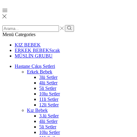
Menü
Categories
KIZ BEBEK
ERKEK BEBEK
Sıcak
MÜSLİN GRUBU
Hastane Çıkış Setleri
Erkek Bebek
3lü Setler
4lü Setler
5li Setler
10lu Setler
11li Setler
12li Setler
Kız Bebek
3.lü Setler
4lü Setler
5li Setler
10lu Setler