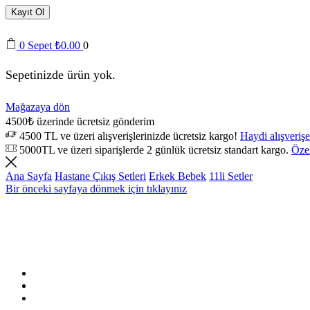
Kayıt Ol
0
Sepet
₺
0.00
0
Sepetinizde ürün yok.
Mağazaya dön
4500₺ üzerinde ücretsiz gönderim
4500 TL ve üzeri alışverişlerinizde ücretsiz kargo!
Haydi alışverişe
5000TL ve üzeri siparişlerde 2 günlük ücretsiz standart kargo.
Özel
Ana Sayfa
Hastane Çıkış Setleri
Erkek Bebek
11li Setler
Bir önceki sayfaya dönmek için tıklayınız