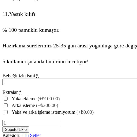
11.Yastık kılıfı
% 100 pamuklu kumaştır.
Hazırlama sürelerimiz 25-35 gün arası yoğunluğa göre değiş
5 kullanıcı şu anda bu ürünü inceliyor!
Bebeğinizin ismi
*
Extralar
*
Yaka ekleme
(+₺100.00)
Arka işleme
(+₺200.00)
Yaka ve arka işleme istemiyorum
(+₺0.00)
Sepete Ekle
Kategori:
11li Setler