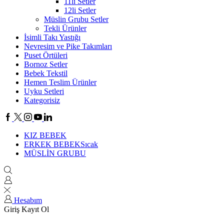
11li Setler
12li Setler
Müslin Grubu Setler
Tekli Ürünler
İsimli Takı Yastığı
Nevresim ve Pike Takımları
Puset Örtüleri
Bornoz Setler
Bebek Tekstil
Hemen Teslim Ürünler
Uyku Setleri
Kategorisiz
KIZ BEBEK
ERKEK BEBEK
Sıcak
MÜSLİN GRUBU
Hesabım
Giriş
Kayıt Ol