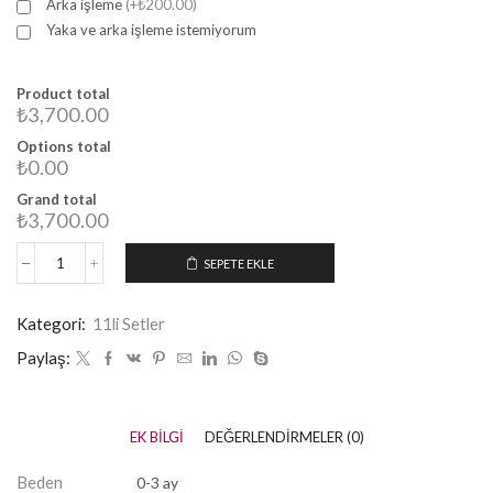
Arka işleme
(+₺200.00)
Yaka ve arka işleme istemiyorum
Product total
₺3,700.00
Options total
₺0.00
Grand total
₺3,700.00
SEPETE EKLE
Kategori:
11li Setler
Paylaş:
EK BILGI
DEĞERLENDIRMELER (0)
Beden
0-3 ay