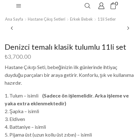
0
Ana Sayfa
Hastane Çıkış Setleri
Erkek Bebek
11li Setler
Denizci temalı klasik tulumlu 11li set
₺
3,700.00
Hastane Çıkışı Seti, bebeğinizin ilk günlerinde ihtiyaç
duyduğu parçaları bir araya getirir. Konforlu, şık ve kullanıma
hazırdır.
1. Tulum – isimli
(Sadece ön işlemelidir. Arka işleme ve
yaka extra eklenmektedir)
2. Şapka – isimli
3. Eldiven
4. Battaniye – isimli
5. Pijama üst (uzun kollu üst zıbın) – isimli