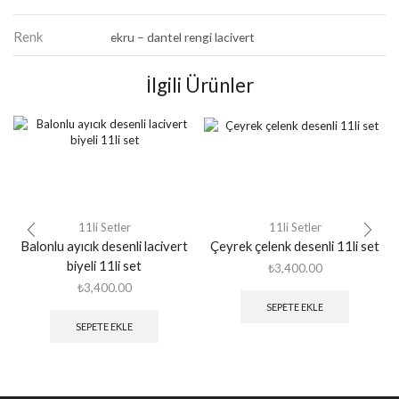
Renk
ekru – dantel rengi lacivert
İlgili Ürünler
11li Setler
11li Setler
Balonlu ayıcık desenli lacivert
Çeyrek çelenk desenli 11li set
biyeli 11li set
₺
3,400.00
₺
3,400.00
SEPETE EKLE
SEPETE EKLE