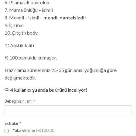
6. Pijama alt pantolon
7. Mama önlüğü – isimli
8. Mendil – isimli –
mendil dantelsizdir
9. İç zıbın
10. Çıtçıtlı body
11.Yastık kılıfı
% 100 pamuklu kumaştır.
Hazırlama sürelerimiz 25-35 gün arası yoğunluğa göre
değişmektedir.
4 kullanıcı şu anda bu ürünü inceliyor!
Bebeğinizin ismi
*
Extralar
*
Yaka ekleme
(+₺100.00)