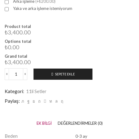
Arka işleme
(+₺200.00)
Yaka ve arka işleme istemiyorum
Product total
₺3,400.00
Options total
₺0.00
Grand total
₺3,400.00
SEPETE EKLE
Kategori:
11li Setler
Paylaş:
EK BILGI
DEĞERLENDIRMELER (0)
Beden
0-3 ay