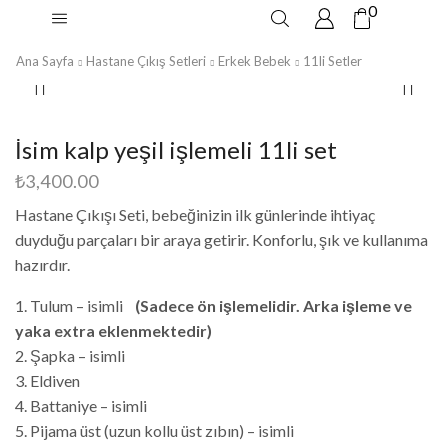
0
Ana Sayfa
Hastane Çıkış Setleri
Erkek Bebek
11li Setler
İsim kalp yeşil işlemeli 11li set
₺
3,400.00
Hastane Çıkışı Seti, bebeğinizin ilk günlerinde ihtiyaç
duyduğu parçaları bir araya getirir. Konforlu, şık ve kullanıma
hazırdır.
1. Tulum – isimli
(Sadece ön işlemelidir. Arka işleme ve
yaka extra eklenmektedir)
2. Şapka – isimli
3. Eldiven
4. Battaniye – isimli
5. Pijama üst (uzun kollu üst zıbın) – isimli