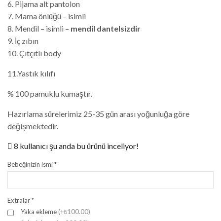
6. Pijama alt pantolon
7. Mama önlüğü – isimli
8. Mendil – isimli –
mendil dantelsizdir
9. İç zıbın
10. Çıtçıtlı body
11.Yastık kılıfı
% 100 pamuklu kumaştır.
Hazırlama sürelerimiz 25-35 gün arası yoğunluğa göre
değişmektedir.
8 kullanıcı şu anda bu ürünü inceliyor!
Bebeğinizin ismi
*
Extralar
*
Yaka ekleme
(+₺100.00)