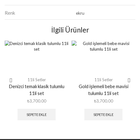
Renk
ekru
İlgili Ürünler
11li Setler
11li Setler
Denizci temalı klasik tulumlu
Gold işlemeli bebe mavisi
11li set
tulumlu 11li set
₺
3,700.00
₺
3,700.00
SEPETE EKLE
SEPETE EKLE