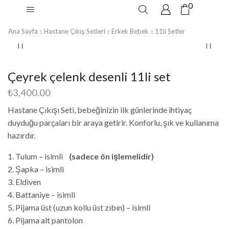
0
Ana Sayfa
Hastane Çıkış Setleri
Erkek Bebek
11li Setler
Çeyrek çelenk desenli 11li set
₺
3,400.00
Hastane Çıkışı Seti, bebeğinizin ilk günlerinde ihtiyaç
duyduğu parçaları bir araya getirir. Konforlu, şık ve kullanıma
hazırdır.
1. Tulum – isimli
(sadece ön işlemelidir)
2. Şapka – isimli
3. Eldiven
4. Battaniye – isimli
5. Pijama üst (uzun kollu üst zıbın) – isimli
6. Pijama alt pantolon