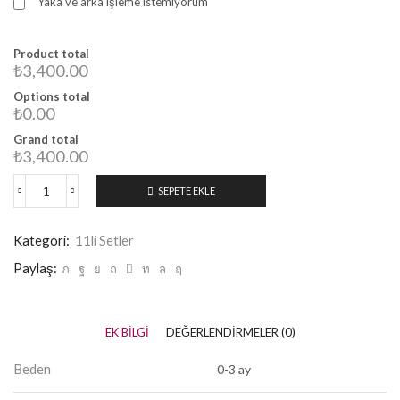
Yaka ve arka işleme istemiyorum
Product total
₺3,400.00
Options total
₺0.00
Grand total
₺3,400.00
SEPETE EKLE
Kategori:
11li Setler
Paylaş:
EK BILGI
DEĞERLENDIRMELER (0)
Beden
0-3 ay