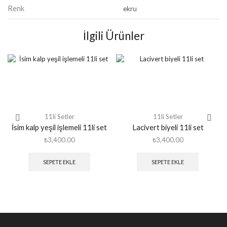
Renk
ekru
İlgili Ürünler
11li Setler
11li Setler
İsim kalp yeşil işlemeli 11li set
Lacivert biyeli 11li set
₺
3,400.00
₺
3,400.00
SEPETE EKLE
SEPETE EKLE