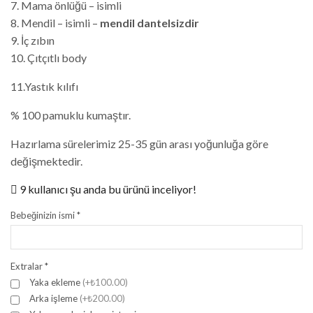
7. Mama önlüğü – isimli
8. Mendil – isimli –
mendil dantelsizdir
9. İç zıbın
10. Çıtçıtlı body
11.Yastık kılıfı
% 100 pamuklu kumaştır.
Hazırlama sürelerimiz 25-35 gün arası yoğunluğa göre
değişmektedir.
9 kullanıcı şu anda bu ürünü inceliyor!
Bebeğinizin ismi
*
Extralar
*
Yaka ekleme
(+₺100.00)
Arka işleme
(+₺200.00)