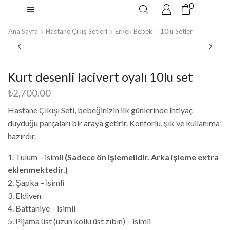
0
Ana Sayfa
Hastane Çıkış Setleri
Erkek Bebek
10lu Setler
Kurt desenli lacivert oyalı 10lu set
₺
2,700.00
Hastane Çıkışı Seti, bebeğinizin ilk günlerinde ihtiyaç
duyduğu parçaları bir araya getirir. Konforlu, şık ve kullanıma
hazırdır.
1. Tulum – isimli
(Sadece ön işlemelidir. Arka işleme extra
eklenmektedir.)
2. Şapka – isimli
3. Eldiven
4. Battaniye – isimli
5. Pijama üst (uzun kollu üst zıbın) – isimli