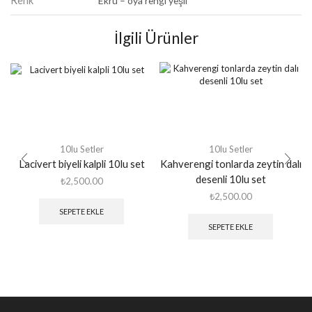
Ekru – oya rengi yeşil
İlgili Ürünler
10lu Setler
10lu Setler
Lacivert biyeli kalpli 10lu set
Kahverengi tonlarda zeytin dalı
desenli 10lu set
₺
2,500.00
₺
2,500.00
SEPETE EKLE
SEPETE EKLE