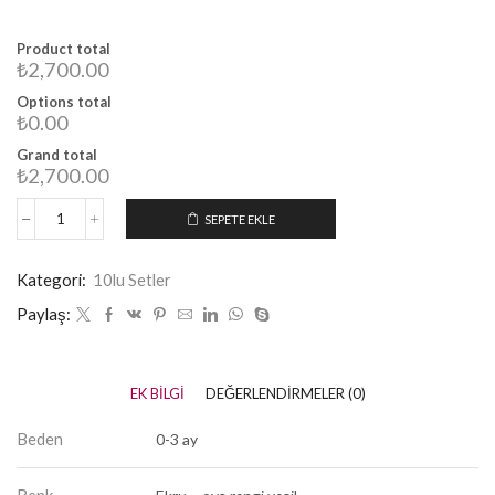
Product total
₺2,700.00
Options total
₺0.00
Grand total
₺2,700.00
SEPETE EKLE
Kategori:
10lu Setler
Paylaş:
EK BILGI
DEĞERLENDIRMELER (0)
Beden
0-3 ay
Renk