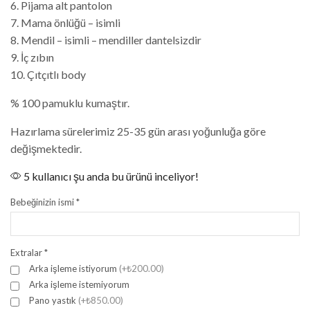
6. Pijama alt pantolon
7. Mama önlüğü – isimli
8. Mendil – isimli – mendiller dantelsizdir
9. İç zıbın
10. Çıtçıtlı body
% 100 pamuklu kumaştır.
Hazırlama sürelerimiz 25-35 gün arası yoğunluğa göre
değişmektedir.
5 kullanıcı şu anda bu ürünü inceliyor!
Bebeğinizin ismi
*
Extralar
*
Arka işleme istiyorum
(+₺200.00)
Arka işleme istemiyorum
Pano yastık
(+₺850.00)