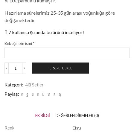
% 100 pamuklu kumaştır.
Hazırlama sürelerimiz 25-35 gün arası yoğunluğa göre
değişmektedir.
7 kullanıcı şu anda bu ürünü inceliyor!
Bebeğinizin ismi
*
SEPETE EKLE
Kategori:
4lü Setler
Paylaş:
EK BILGI
DEĞERLENDIRMELER (0)
Renk
Ekru