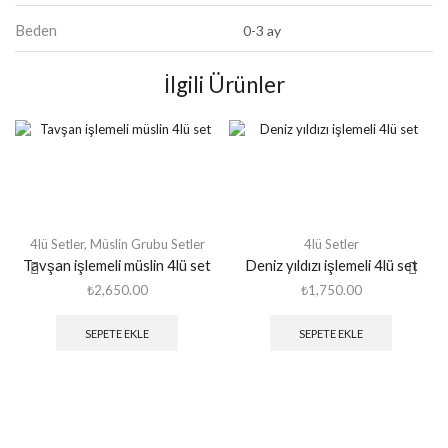
Beden
0-3 ay
İlgili Ürünler
4lü Setler
,
Müslin Grubu Setler
4lü Setler
Tavşan işlemeli müslin 4lü set
Deniz yıldızı işlemeli 4lü set
₺
2,650.00
₺
1,750.00
SEPETE EKLE
SEPETE EKLE