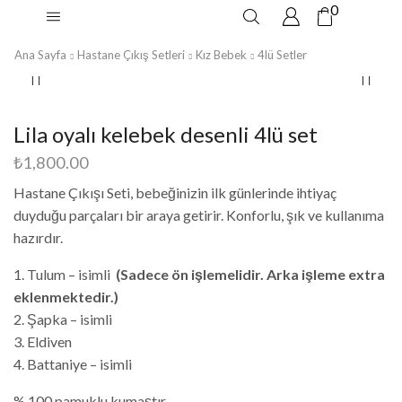
0
Ana Sayfa
Hastane Çıkış Setleri
Kız Bebek
4lü Setler
Lila oyalı kelebek desenli 4lü set
₺
1,800.00
Hastane Çıkışı Seti, bebeğinizin ilk günlerinde ihtiyaç
duyduğu parçaları bir araya getirir. Konforlu, şık ve kullanıma
hazırdır.
1. Tulum – isimli
(Sadece ön işlemelidir. Arka işleme extra
eklenmektedir.)
2. Şapka – isimli
3. Eldiven
4. Battaniye – isimli
% 100 pamuklu kumaştır.