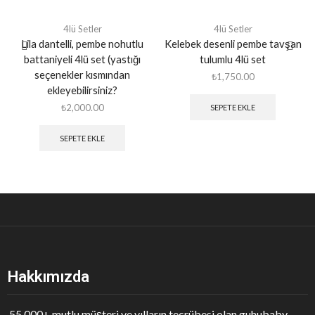
4lü Setler
4lü Setler
Lila dantelli, pembe nohutlu
Kelebek desenli pembe tavşan
battaniyeli 4lü set (yastığı
tulumlu 4lü set
seçenekler kısmından
₺
1,750.00
ekleyebilirsiniz?
₺
2,000.00
SEPETE EKLE
SEPETE EKLE
Hakkımızda
55,000+ mutlu müşteri ve yılların tecrübesi olan guhubaby