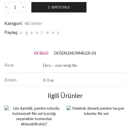
SEPETE EKLE
Kategori:
4lü Setler
Paylaş:
EK BILGI
DEĞERLENDIRMELER (0)
Renk
Ekru – oya rengi lila
Beden
0-3 ay
İlgili Ürünler