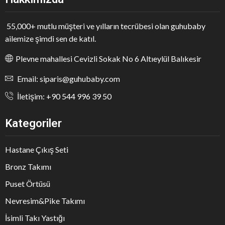
55,000+ mutlu müşteri ve yılların tecrübesi olan guhubaby
ailemize şimdi sen de katıl.
Plevne mahallesi Cevizli Sokak No 6 Altıeylül Balıkesir
Email: siparis@guhubaby.com
İletişim: +90 544 996 39 50
Kategoriler
Hastane Çıkış Seti
Bronz Takımı
Puset Örtüsü
Nevresim&Pike Takımı
İsimli Takı Yastığı