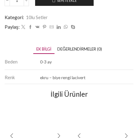
SEPETE EKLE
Kategori:
10lu Setler
Paylaş:
EK BILGI
DEĞERLENDIRMELER (0)
Beden
0-3 ay
Renk
ekru – biye rengi lacivert
İlgili Ürünler