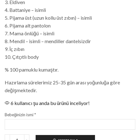
3. Eldiven
4. Battaniye – isimli
5. Pijama üst (uzun kollu üst zıbın) – isimli
6. Pijama alt pantolon
7. Mama önlüğü – isimli
8. Mendil – isimli – mendiller dantelsizdir
9. İç zıbın
10. Çıtçıtlı body
% 100 pamuklu kumaştır.
Hazırlama sürelerimiz 25-35 gün arası yoğunluğa göre
değişmektedir.
6 kullanıcı şu anda bu ürünü inceliyor!
Bebeğinizin ismi
*