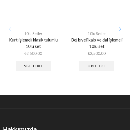
10lu Setler
10lu Setler
Kurt işlemeli klasik tulumlu
Bej biyeli kalp ve dal işlemeli
10lu set
10lu set
₺
2,500.00
₺
2,500.00
SEPETE EKLE
SEPETE EKLE
Hakkımızda