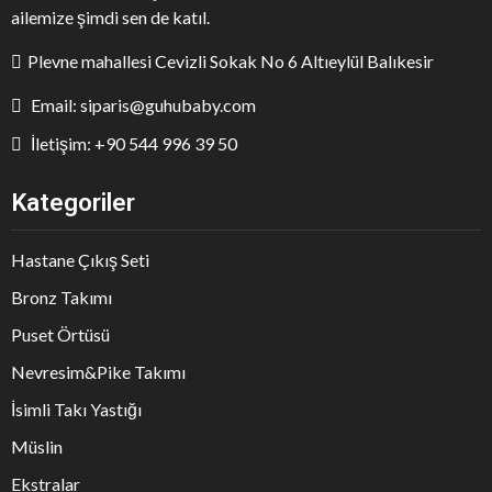
ailemize şimdi sen de katıl.
Plevne mahallesi Cevizli Sokak No 6 Altıeylül Balıkesir
Email: siparis@guhubaby.com
İletişim: +90 544 996 39 50
Kategoriler
Hastane Çıkış Seti
Bronz Takımı
Puset Örtüsü
Nevresim&Pike Takımı
İsimli Takı Yastığı
Müslin
Ekstralar