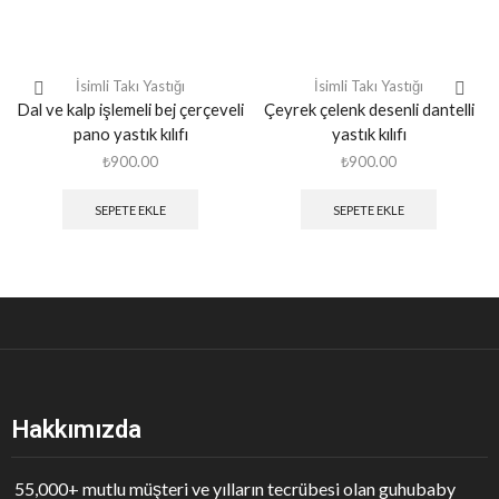
İsimli Takı Yastığı
İsimli Takı Yastığı
Dal ve kalp işlemeli bej çerçeveli
Çeyrek çelenk desenli dantelli
pano yastık kılıfı
yastık kılıfı
₺
900.00
₺
900.00
SEPETE EKLE
SEPETE EKLE
Hakkımızda
55,000+ mutlu müşteri ve yılların tecrübesi olan guhubaby