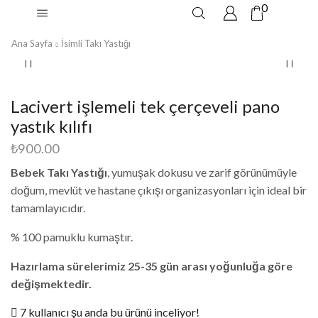
0
Ana Sayfa
İsimli Takı Yastığı
Lacivert işlemeli tek çerçeveli pano
yastık kılıfı
₺
900.00
Bebek Takı Yastığı
, yumuşak dokusu ve zarif görünümüyle
doğum, mevlüt ve hastane çıkışı organizasyonları için ideal bir
tamamlayıcıdır.
% 100 pamuklu kumaştır.
Hazırlama sürelerimiz 25-35 gün arası yoğunluğa göre
değişmektedir.
7 kullanıcı şu anda bu ürünü inceliyor!