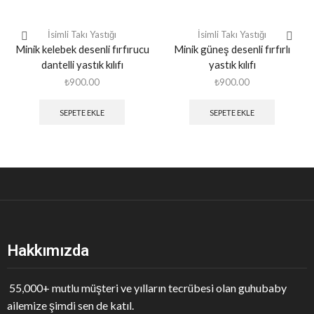
İsimli Takı Yastığı
İsimli Takı Yastığı
Minik kelebek desenli fırfırucu
Minik güneş desenli fırfırlı
dantelli yastık kılıfı
yastık kılıfı
₺
900.00
₺
900.00
SEPETE EKLE
SEPETE EKLE
Hakkımızda
55,000+ mutlu müşteri ve yılların tecrübesi olan guhubaby
ailemize şimdi sen de katıl.