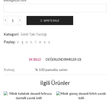
Bebeğinizin ismi
SEPETE EKLE
Kategori:
İsimli Takı Yastığı
Paylaş:
EK BILGI
DEĞERLENDIRMELER (0)
Kumaş
% 100 pamuklu saten
İlgili Ürünler