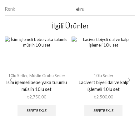
Renk
ekru
İlgili Ürünler
10lu Setler
,
Müslin Grubu Setler
10lu Setler
İsim işlemeli bebe yaka tulumlu
Lacivert biyeli dal ve kalp
müslin 10lu set
işlemeli 10lu set
₺
2,750.00
₺
2,500.00
SEPETE EKLE
SEPETE EKLE