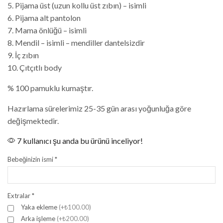
5. Pijama üst (uzun kollu üst zıbın) – isimli
6. Pijama alt pantolon
7. Mama önlüğü – isimli
8. Mendil – isimli – mendiller dantelsizdir
9. İç zıbın
10. Çıtçıtlı body
% 100 pamuklu kumaştır.
Hazırlama sürelerimiz 25-35 gün arası yoğunluğa göre
değişmektedir.
7 kullanıcı şu anda bu ürünü inceliyor!
Bebeğinizin ismi
*
Extralar
*
Yaka ekleme
(+₺100.00)
Arka işleme
(+₺200.00)