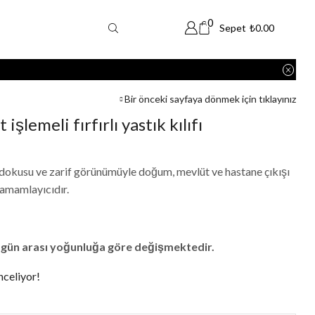
0
Sepet
₺
0.00
Bir önceki sayfaya dönmek için tıklayınız
işlemeli fırfırlı yastık kılıfı
dokusu ve zarif görünümüyle doğum, mevlüt ve hastane çıkışı
 tamamlayıcıdır.
 gün arası yoğunluğa göre değişmektedir.
nceliyor!