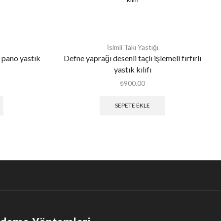
İsimli Takı Yastığı
i pano yastık
Defne yaprağı desenli taçlı işlemeli fırfırlı
yastık kılıfı
₺
900.00
SEPETE EKLE