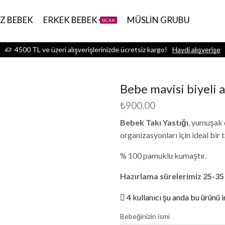
IZ BEBEK
ERKEK BEBEK
MÜSLİN GRUBU
SICAK
4500 TL ve üzeri alışverişlerinizde ücretsiz kargo!
Haydi alışverişe
Bebe mavisi biyeli at 
₺
900.00
Bebek Takı Yastığı
, yumuşak 
organizasyonları için ideal bir
% 100 pamuklu kumaştır.
Hazırlama sürelerimiz 25-35
4 kullanıcı şu anda bu ürünü i
Bebeğinizin ismi