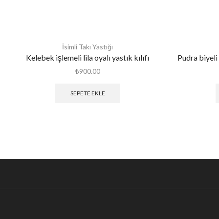
İsimli Takı Yastığı
Kelebek işlemeli lila oyalı yastık kılıfı
Pudra biyeli f
₺
900.00
SEPETE EKLE