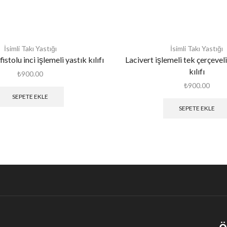
İsimli Takı Yastığı
İsimli Takı Yastığı
istolu inci işlemeli yastık kılıfı
Lacivert işlemeli tek çerçevel
kılıfı
₺
900.00
₺
900.00
SEPETE EKLE
SEPETE EKLE